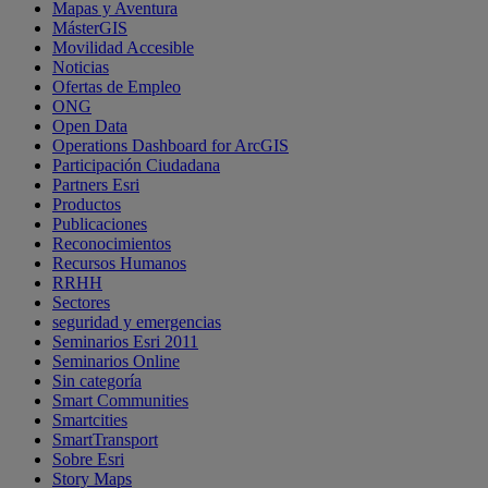
Mapas y Aventura
MásterGIS
Movilidad Accesible
Noticias
Ofertas de Empleo
ONG
Open Data
Operations Dashboard for ArcGIS
Participación Ciudadana
Partners Esri
Productos
Publicaciones
Reconocimientos
Recursos Humanos
RRHH
Sectores
seguridad y emergencias
Seminarios Esri 2011
Seminarios Online
Sin categoría
Smart Communities
Smartcities
SmartTransport
Sobre Esri
Story Maps