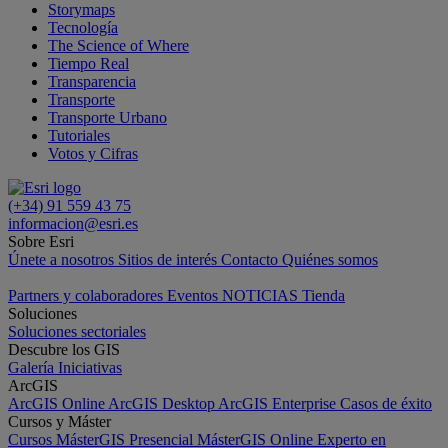
Storymaps
Tecnología
The Science of Where
Tiempo Real
Transparencia
Transporte
Transporte Urbano
Tutoriales
Votos y Cifras
(+34) 91 559 43 75
informacion@esri.es
Sobre Esri
Únete a nosotros
Sitios de interés
Contacto
Quiénes somos
Partners y colaboradores
Eventos
NOTICIAS
Tienda
Soluciones
Soluciones sectoriales
Descubre los GIS
Galería
Iniciativas
ArcGIS
ArcGIS Online
ArcGIS Desktop
ArcGIS Enterprise
Casos de éxito
Cursos y Máster
Cursos
MásterGIS Presencial
MásterGIS Online
Experto en